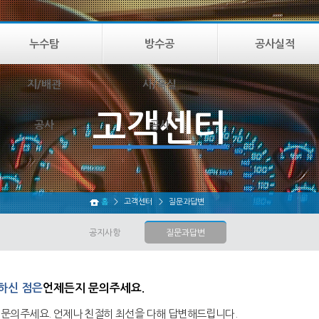
누수탐
방수공
공사실적
지/배관
사/욕실
고객센터
공사
공사
홈
>
고객센터
>
질문과답변
공지사항
질문과답변
하신 점은
언제든지 문의주세요.
 문의주세요. 언제나 친절히 최선을 다해 답변해드립니다.