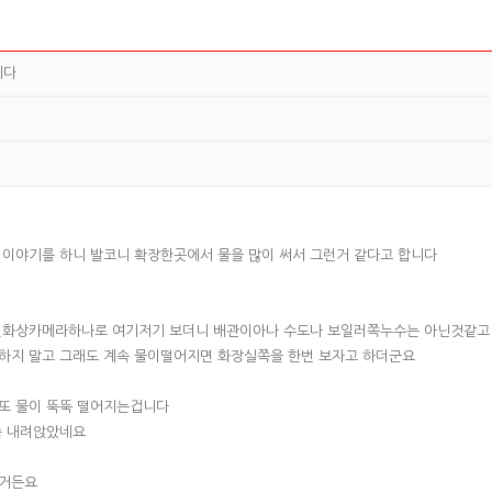
니다
이야기를 하니 발코니 확장한곳에서 물을 많이 써서 그런거 같다고 합니다
열화상카메라하나로 여기저기 보더니 배관이아나 수도나 보일러쪽누수는 아닌것같고 
하지 말고 그래도 계속 물이떨어지면 화장실쪽을 한번 보자고 하더군요
 또 물이 뚝뚝 떨어지는겁니다
좀 내려앉았네요
거거든요