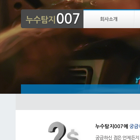
회사소개
누수탐지007에
궁금
궁금하신 점은 언제든지