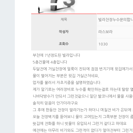
제목
빌라천장누수문의합
작성자
라스보라
조회수
1030
부천에 7년정도된 빌라입니다
5층건물에 4층입니다
두달전에 거실천장에 얼룩이 진뒤에 점점 번지기에 윗집에가서 
물이 떨어지는 부분은 윗집 거실근처네요,
업자를 불러서 자초지종을 설명하였습니다.
제가 알기로는 여러장비로 누수를 확인하는걸로 아는데 딸랑 
니바닥방수가 안되서 그런것같으니 일단 발코니에서 물을 사용
솔직히 믿음이 안가더라구요
그 후에 한동안 천장이 말라가는가 하더니 며칠전 비가 온뒤에
오늘 천장벽지를 뜯어보니 물이 고여있는지 그쪽부분 천장이 
웟집에 전화를 하니 빗물이 유입되서 그런거 같다고 하데요
예전에는 아무리 비가와도 그런적이 없다가 얼마전부터 그런