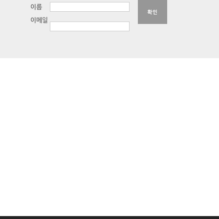
이름
이메일